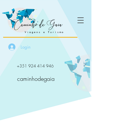
Login
+351 924 414 946
caminhodegaia