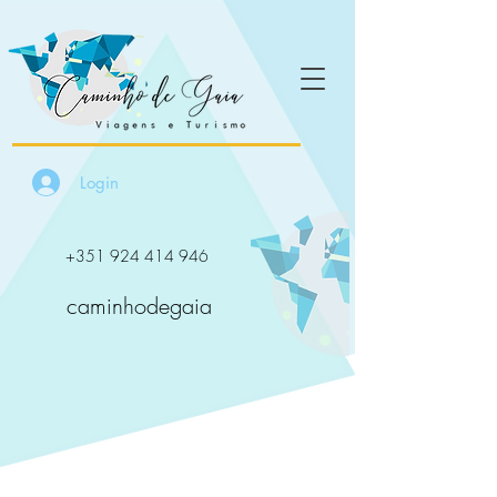
Login
+351 924 414 946
caminhodegaia