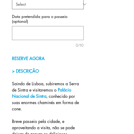
Data pretendida para o passeio
(optional)
0/10
RESERVE AGORA
> DESCRIÇÃO
Saindo de Lisboa, subiremos a Serra 
de Sintra e visitaremos o 
Palácio 
Nacional de Sintra
, conhecido por 
suas enormes chaminés em forma de 
cone.
Breve passeio pela cidade, e 
aproveitando a visita, não se pode 
deixar de provar os deliciosos 