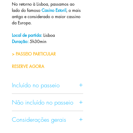
No retorno à Lisboa, passamos ao 
lado do famoso 
Casino Estoril
, o mais 
antigo e considerado o maior cassino 
da Europa.
Local de partida:
 Lisboa
Duração:
 5h30min
> PASSEIO PARTICULAR
RESERVE AGORA
Incluído no passeio
- Pick up e drop off de acordo com o 
Não incluído no passeio
seu local de hospedagem ou a 
combinar;
- Não estão considerados os valores 
- Veículo com ar-condicionado;
Considerações gerais
de hospedagem e alimentação dos 
- Água Mineral;
clientes, assim como os ingressos 
- Wi-Fi  a bordo;
- Os valores dos ingressos aos 
(bilhetes de entrada) em locais 